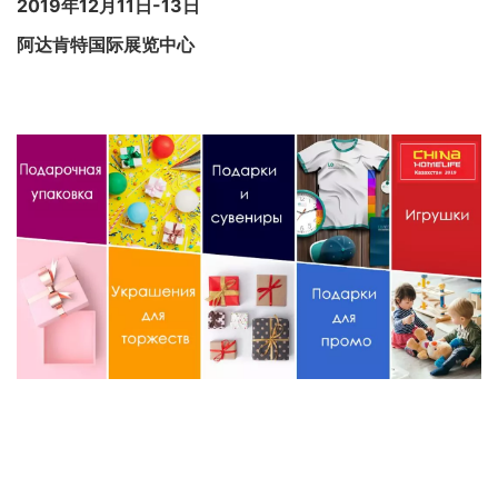
2019年12月11日-13日
阿达肯特国际展览中心