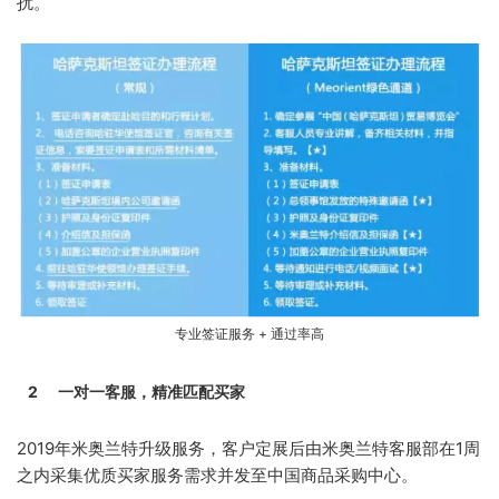
扰。
专业签证服务 + 通过率高
2
一对一客服，精准匹配买家
2019年米奥兰特升级服务，
客户定展后由米奥兰特客服部在1周
之内采集优质买家服务需求并发至中国商品采购中心。