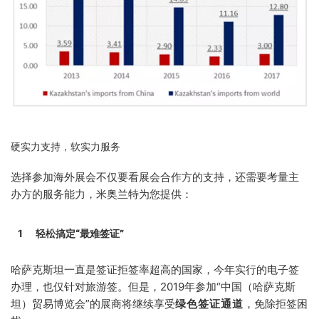
硬实力支持，软实力服务
选择参加海外展会不仅要看展会合作方的支持，还需要考量主
办方的服务能力，米奥兰特为您提供：
1
轻松搞定“最难签证”
哈萨克斯坦一直是签证拒签率超高的国家，
今年实行的电子签
办理，也仅针对旅游签
。但是，2019年参加“中国（哈萨克斯
坦）贸易博览会”的展商将继续享受
绿色签证通道
，免除拒签困