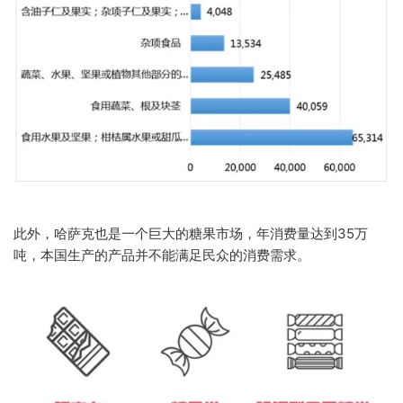
此外，哈萨克也是一个巨大的糖果市场，年消费量达到35万
吨，本国生产的产品并不能满足民众的消费需求。