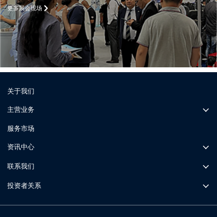
更多展会现场
关于我们
主营业务
服务市场
资讯中心
联系我们
投资者关系