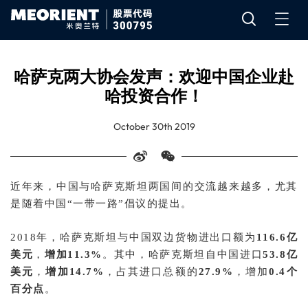
哈萨克两大协会发声：欢迎中国企业赴
哈投资合作！
October 30th 2019
近年来，中国与哈萨克斯坦两国间的交流越来越多，尤其
是随着中国“一带一路”倡议的提出。
2018年，哈萨克斯坦与中国双边货物进出口额为
116.6亿
美元
，
增加11.3%
。其中，哈萨克斯坦自中国进口
53.8亿
美元
，
增加14.7%
，占其进口总额的
27.9%
，增加
0.4个
百分点
。