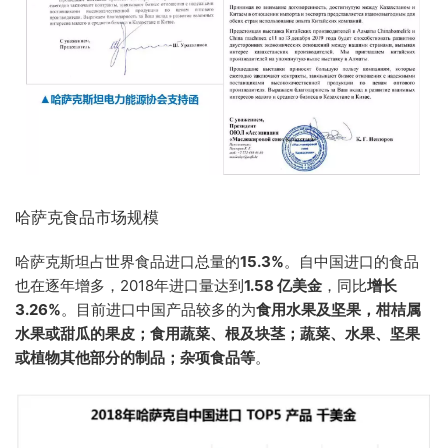
哈萨克食品市场规模
哈萨克斯坦占世界食品进口总量的
15.3%
。自中国进口的食品
也在逐年增多，2018年进口量达到
1.58 亿美金
，同比
增长
3.26%
。目前进口中国产品较多的为
食用水果及坚果，柑桔属
水果或甜瓜的果皮；食用蔬菜、根及块茎；蔬菜、水果、坚果
或植物其他部分的制品；杂项食品等
。