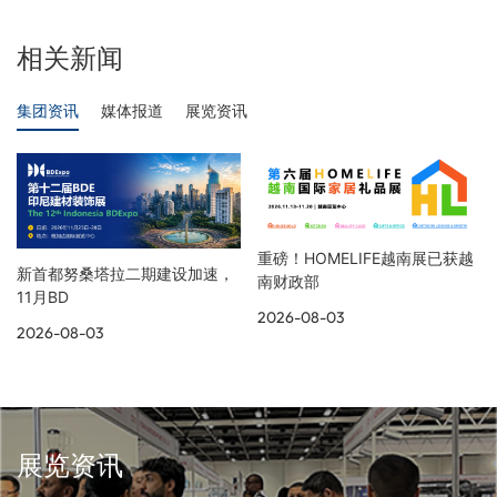
相关新闻
集团资讯
媒体报道
展览资讯
重磅！HOMELIFE越南展已获越
新首都努桑塔拉二期建设加速，
南财政部
11月BD
2026-08-03
2026-08-03
展览资讯