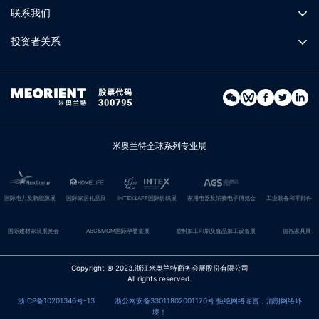
联系我们
投资者关系
米奥兰特全球系列专业展
国际电力及新能源展
国际家居礼品展
INTEX&AFF国际纺织展
家用电器及消费电子博览会
工业装备和零部件
国际建材家装展览会
ABC&MOM国际孕婴童展
塑料加工印刷及食品加工设备展
德福家具展
Copyright © 2023.浙江米奥兰特商务会展股份有限公司
All rights reserved.
浙ICP备10201346号-13
浙公网安备33011802001170号
拒绝网络谣言，清朗网络环
境！