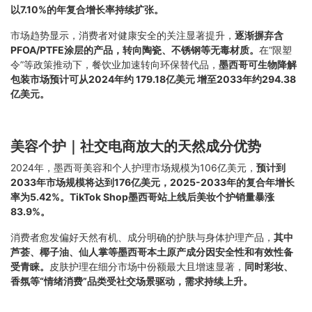
以7.10%的年复合增长率持续扩张。
市场趋势显示，消费者对健康安全的关注显著提升，
逐渐摒弃含
PFOA/PTFE涂层的产品，转向陶瓷、不锈钢等无毒材质
。
在“限塑
令”等政策推动下，餐饮业加速转向环保替代品，
墨西哥可生物降解
包装市场预计可从2024年约 179.18亿美元 增至2033年约294.38
亿美元。
美容个护｜社交电商放大的天然成分优势
2024年，墨西哥美容和个人护理市场规模为106亿美元，
预计到
2033年市场规模将达到176亿美元，2025-2033年的复合年增长
率为5.42%。TikTok Shop墨西哥站上线后美妆个护销量暴涨
83.9%。
消费者愈发偏好天然有机、成分明确的护肤与身体护理产品，
其中
芦荟、椰子油、仙人掌等墨西哥本土原产成分因安全性和有效性备
受青睐。
皮肤护理在细分市场中份额最大且增速显著，
同时彩妆、
香氛等“情绪消费”品类受社交场景驱动，需求持续上升。