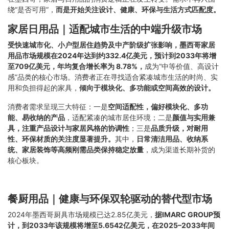
绕“是否可用”，
而是开始关注设计、健康、环保与生活方式匹配度。
家居日用品｜适配城市生活的中端升级市场
受快速城市化、小户型居住趋势及中产阶级扩张影响，墨西哥家居
用品市场规模在2024年达到约332.4亿美元，预计到2033年将增
至709亿美元，年均复合增长率为 8.78%，
成为“中等价值、高设计
感”品类的核心市场。消费者正在寻找适合紧凑城市生活的时尚、实
用和负担得起的家具，
倾向于模块化、多功能或空间高效的设计。
消费者需求呈现三大特征：一是
空间适配性，偏好模块化、多功
能、易收纳的产品
，适配紧凑的城市居住环境；二是
颜值与实用兼
具，注重产品设计与家居风格的协调性
；三是
品质升级，对耐用
性、环保材质的关注度显著提升。
其中，
日常清洁用品、收纳系
统、家居装饰等高频刚需品类保持稳定放量
，成为渠道长期补货的
核心板块。
餐厨用品｜健康与环保双轮驱动的替代型市场
2024年墨西哥厨具市场规模已达2.85亿美元，
据IMARC GROUP预
计，到2033年该规模将增至5.6542亿美元，在2025–2033年间