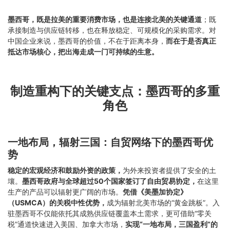
墨西哥，既是拉美的重要消费市场，也是连接北美的关键通道
；既
承接制造与供应链转移，也在释放稳定、可规模化的采购需求。对
中国企业来说，墨西哥的价值，不在于距离本身，
而在于是否真正
抵达市场核心，把出海走成一门可持续的生意。
制造重构下的关键支点：墨西哥的多重
角色
一地布局，辐射三国：自贸网络下的墨西哥优
势
稳定的宏观经济和鼓励外资的政策，
为外来投资者提供了安全的土
壤。
墨西哥政府与全球超过50个国家签订了自由贸易协定，
在这里
生产的产品可以辐射更广阔的市场。
凭借《美墨加协定》
（USMCA）的关税中性优势，
成为辐射北美市场的“黄金跳板”。入
驻墨西哥不仅能依托其成熟供应链覆盖本土需求，更可借助“零关
税”通道快速进入美国、加拿大市场，
实现“一地布局，三国盈利”的