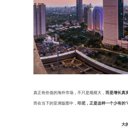
真正有价值的海外市场，不只是规模大，
而是增长真
而在当下的亚洲版图中，
印尼，正是这样一个少有的“
大