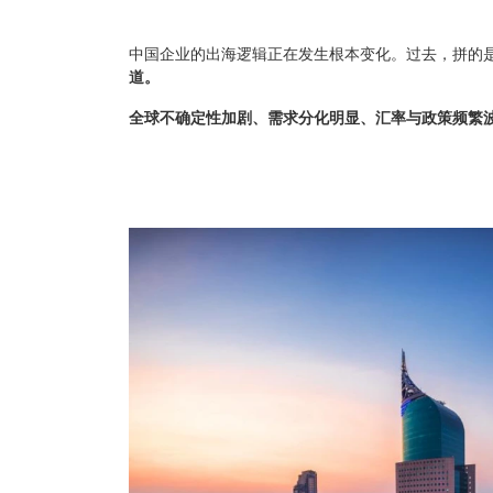
中国企业的出海逻辑正在发生根本变化。过去，拼的
道。
全球不确定性加剧、需求分化明显、汇率与政策频繁