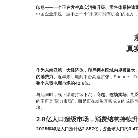
印尼——
一个正在发生真实消费升级、零售体系快速
中国企业来说，这不是一个“未来可能有机会”的地方
真
作为东南亚第一大经济体，印尼拥有区域内规模最大
的消费力。
近年来，电商平台高速扩张，Shopee、To
整个东盟电商市场的42.6%。
与此同时，线下渠道持续下沉，
商超、连锁卖场、社
的不再是“潜力市场”，而是正在发生真实成交的成熟
壤。
2.8亿人口超级市场，消费结构持续
2025年印尼人口预计达2.857亿，占全球人口约3.4