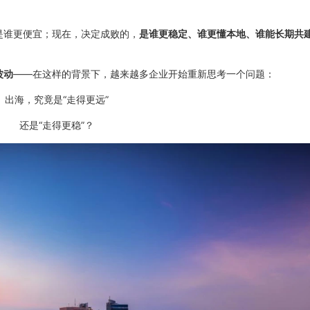
是谁更便宜；现在，决定成败的，
是谁更稳定、谁更懂本地、谁能长期共
波动
——在这样的背景下，越来越多企业开始重新思考一个问题：
出海，究竟是“走得更远”
还是“走得更稳”？