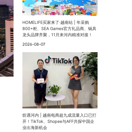
HOMELIFE买家来了·越南站 | 年采购
800+柜、SEA Games官方礼品商、锅具
龙头品牌齐聚，11月来河内精准对接！
2026-08-07
纺遇河内 | 越南电商超九成流量入口已打
开！TikTok、Shopee与AFF共探中国企
业出海新机会