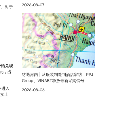
2026-08-07
”
。对于
开始兑现
美元，占
纺遇河内 | 从服装制造到酒店家纺，PPJ
Group、VINABT释放最新采购信号
业进入
2026-08-06
现实土