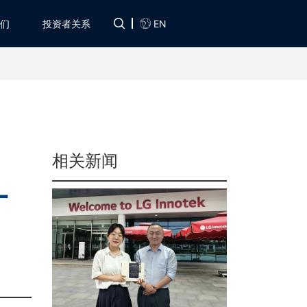
EN
们
投资者关系
相关新闻
一