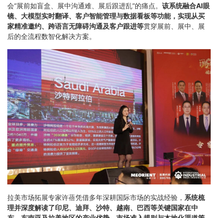
会“展前如盲盒、展中沟通难、展后跟进乱”的痛点。
该系统融合AI眼
镜、大模型实时翻译、客户智能管理与数据看板等功能，实现从买
家精准邀约、跨语言无障碍沟通及客户跟进等
贯穿展前、展中、展
后的全流程数智化解决方案。
拉美市场拓展专家许蓓凭借多年深耕国际市场的实战经验，
系统梳
理并深度解读了印尼、迪拜、沙特、越南、巴西等关键国家在中
东、东南亚及拉美地区的产业优势、市场准入规则与本地化渠道策