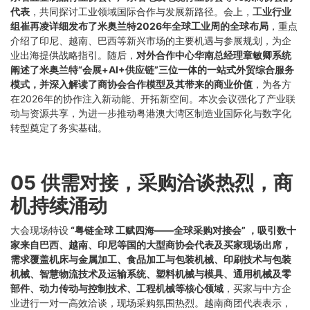
代表
，共同探讨工业领域国际合作与发展新路径。会上，
工业行业
组崔再凌详细发布了米奥兰特2026年全球工业周的全球布局
，重点
介绍了印尼、越南、巴西等新兴市场的主要机遇与参展规划，为企
业出海提供战略指引。随后，
对外合作中心华南总经理章敏卿系统
阐述了米奥兰特“会展+AI+供应链”三位一体的一站式外贸综合服务
模式，并深入解读了商协会合作模型及其带来的商业价值
，为各方
在2026年的协作注入新动能、开拓新空间。本次会议强化了产业联
动与资源共享，为进一步推动粤港澳大湾区制造业国际化与数字化
转型奠定了务实基础。
05 供需对接，采购洽谈热烈，商
机持续涌动
大会现场特设
“粤链全球 工赋四海——全球采购对接会”
，吸引数十
家来自巴西、越南、印尼等国的大型商协会代表及买家现场出席，
需求覆盖机床与金属加工、食品加工与包装机械、印刷技术与包装
机械、智慧物流技术及运输系统、塑料机械与模具、通用机械及零
部件、动力传动与控制技术、工程机械等核心领域
，买家与中方企
业进行一对一高效洽谈，现场采购氛围热烈。越南商团代表表示，