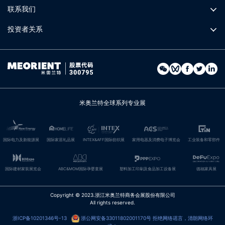
联系我们
投资者关系
米奥兰特全球系列专业展
国际电力及新能源展
国际家居礼品展
INTEX&AFF国际纺织展
家用电器及消费电子博览会
工业装备和零部件
国际建材家装展览会
ABC&MOM国际孕婴童展
塑料加工印刷及食品加工设备展
德福家具展
Copyright © 2023.浙江米奥兰特商务会展股份有限公司
All rights reserved.
浙ICP备10201346号-13
浙公网安备33011802001170号
拒绝网络谣言，清朗网络环