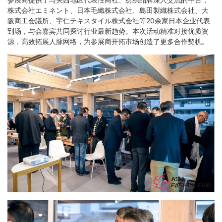
株式会社エミネント、日本毛織株式会社、島田製織株式会社、大
阪商工会議所、宇仁テキスタイル株式会社等20余家日本企业代表
到场，与会嘉宾共同探讨行业最新趋势。本次活动精准对接优质资
源，高效拓展人脉网络，为参展商开拓市场创造了更多合作契机。