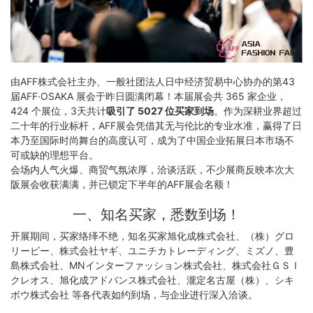
由AFF株式会社主办、一般社团法人日中经济贸易中心协办的第43
届AFF·OSAKA 展会于昨日圆满闭幕！本届展会共 365 家企业，
424 个展位，3天共计
吸引了 5027 位买家到场
。作为深耕业界超过
二十年的行业标杆，AFF展会凭借其无与伦比的专业水准，赢得了日
本乃至国际时尚舞台的高度认可，成为了中国企业拓展日本市场不
可或缺的理想平台。
会场内人气火爆、商贸气氛浓厚，洽谈活跃，不少展商反映本次大
阪展会收获满满，并已锁定下半年的AFF展会名额！
一、知名买家，悉数到场！
开展期间，买家络绎不绝，知名买家
旭化成
株式会社、（株）グロ
リービー、株式会社ヤギ、ユニチカトレーディング、ミズノ、豊
島株式会社、MNインターファッション株式会社、株式会社ＧＳＩ
クレオス、旭化成アドバンス株式会社、瀧定名古屋（株）、シキ
ボウ株式会社 等各代表如约到场，与企业进行深入洽谈。