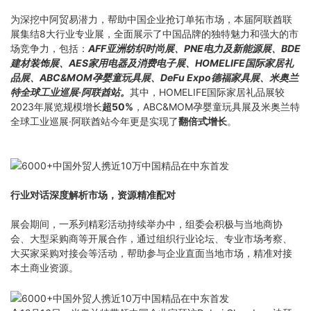
为深挖中阿贸易潜力，帮助中国企业抢订单拓市场，本届阿联酋联
展集结
8大行业
专业展，全面展示了中国品牌的独特魅力和强大的市
场竞争力，包括：
AFF亚洲纺织时尚展、
PNE电力及新能源展、
BDE
建材装饰展、
AES家用电器及消费电子展、
HOMELIFE国际家居礼
品展、
ABC&MOM孕婴童玩具展、
DeFu Expo德福家具展、
米奥兰
特全球工业巡展·阿联酋站。
其中，HOMELIFE国际家居礼品展较
2023年展览规模增长
超50%
，ABC&MOM孕婴童玩具展及米奥兰特
全球工业巡展·阿联酋站今年更是实现了
翻倍式增长
。
行业对话深度解析市场，
资源精准配对
展会期间，一系列精彩活动持续举办中，组委会积极与当地商协
会、大型采购商等开展合作，通过组织行业论坛、专业市场考察、
大买家采购对接会等活动，帮助参与企业直面当地市场，精准对接
本土商业资源。