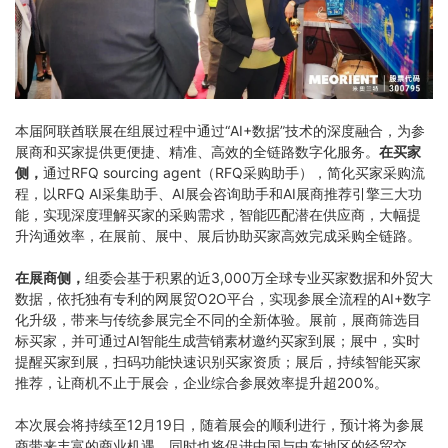
本届阿联酋联展在组展过程中通过“AI+数据”技术的深度融合，为参
展商和买家提供更便捷、精准、高效的全链路数字化服务。
在买家
侧，
通过RFQ sourcing agent（RFQ采购助手），简化买家采购流
程，以RFQ AI采集助手、AI展会咨询助手和AI展商推荐引擎三大功
能，实现深度理解买家的采购需求，智能匹配潜在供应商，大幅提
升沟通效率，在展前、展中、展后协助买家高效完成采购全链路。
在展商侧，
组委会基于积累的近3,000万全球专业买家数据和外贸大
数据，依托独有专利的网展贸
O2O平台
，实现参展全流程的AI+数字
化升级，带来与传统参展完全不同的全新体验。展前，展商筛选目
标买家，并可通过AI智能生成营销素材邀约买家到展；展中，实时
提醒买家到展，扫码功能快速识别买家资质；展后，持续智能买家
推荐，让商机不止于展会，企业综合参展效率提升超200%。
本次展会将持续至12月19日，随着展会的顺利进行，预计将为参展
商带来丰富的商业机遇，同时也将促进中国与中东地区的经贸交