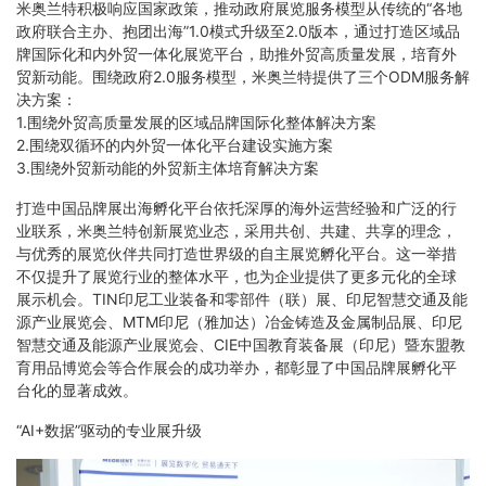
米奥兰特积极响应国家政策，推动政府展览服务模型从传统的“各地
政府联合主办、抱团出海”1.0模式升级至2.0版本，通过打造区域品
牌国际化和内外贸一体化展览平台，助推外贸高质量发展，培育外
贸新动能。围绕政府2.0服务模型，米奥兰特提供了三个ODM服务解
决方案：
1.围绕外贸高质量发展的区域品牌国际化整体解决方案
2.围绕双循环的内外贸一体化平台建设实施方案
3.围绕外贸新动能的外贸新主体培育解决方案
打造中国品牌展出海孵化平台依托深厚的海外运营经验和广泛的行
业联系，米奥兰特创新展览业态，采用共创、共建、共享的理念，
与优秀的展览伙伴共同打造世界级的自主展览孵化平台。这一举措
不仅提升了展览行业的整体水平，也为企业提供了更多元化的全球
展示机会。TIN印尼工业装备和零部件（联）展、印尼智慧交通及能
源产业展览会、MTM印尼（雅加达）冶金铸造及金属制品展、印尼
智慧交通及能源产业展览会、CIE中国教育装备展（印尼）暨东盟教
育用品博览会等合作展会的成功举办，都彰显了中国品牌展孵化平
台化的显著成效。
“AI+数据”驱动的专业展升级