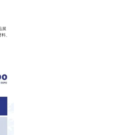
品展
材料、