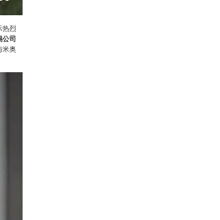
示热烈
锡公司
与米奥