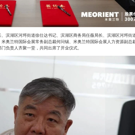
长、滨湖区河埒街道徐仕达书记、滨湖区商务局任薇局长、滨湖区河埒街
、米奥兰特国际会展常务副总裁何问锡、米奥兰特国际会展人力资源副总
部门负责人齐聚一堂，共同出席了开业仪式。