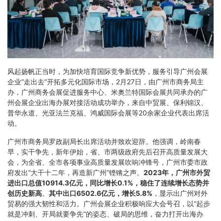
风起扬帆正当时，为加快培育国际竞争新优势，服务引导广州会展
企业“走出去”开拓多元化国际市场，2月27日，由广州市商务局主
办，广州商务会展促进服务中心、米奥兰特国际会展共同承办的广
州会展企业出海办展对接活动成功举办，来自中贸展、保利锦汉、
普华永道、光亚法兰克福、鸿威国际会展等20余家企业代表出席活
动。
广州市商务局罗政副局长出席活动并致欢迎辞。他强调，岭南春
早，实干争先，新年伊始，省、市两级政府先后召开高质量发展大
会，为全省、全市各项事业高质量发展吹响冲锋号，广州市委市政
府发出“大干十二年，再造新广州”铿锵之声。
2023年，广州市外贸
进出口总值10914.3亿元，同比增长0.1%，稳住了连续增长态势并
创历史新高
。
其中出口6502.6亿元，增长5.8%
，显示出广州对外
贸易的强大韧性和活力。广州会展企业积极响应大会号召，以“起步
就是冲刺、开局就要争先”的姿态、破局的思维，奋力打开出海办