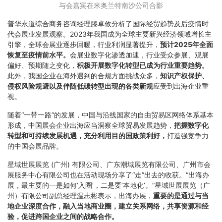
与会嘉宾在米奥兰特南沙公司合影
普华永道综合商务咨询经理滕卓攸分析了国际经贸趋势及后疫情时
代会展业发展观察。2023年我国成为全球主要新兴经济领域增长主
引擎，全球会展业逐步回暖，行业利润显著提升，
预计2025年全面
恢复至疫情前水平。
会展业数字化渗透加速，行业受众参展、观展
偏好、预期随之变化，
积极开展数字化转型已成为行业重要趋势。
此外，我国企业在海外遇到的合规方面挑战众多，
知识产权保护、
侵权风险规避以及伴随低碳转型出现的各类新规
应受到出海企业重
视。
随着“一带一路”的发展，中国与沿线国家的自由贸易区网络体系基本
形成，中国展会企业出海应当洞察全球贸易发展趋势，
把握数字化
转型和可持续发展机遇，充分利用目的国政策利好，
打造强竞争力
的中国会展品牌。
星域世展展览 (广州) 有限公司、广东潮域展览有限公司、广州市会
展服务中心有限公司也在活动现场分享了“走”出去的收获。“出海办
展，最主要的一是如何‘入圈’，二是要‘本地化’。”星域世展展览（广
州）有限公司副总经理温志彬表示，出海办展，
重要的是通过与当
地企业深度合作，融入当地商业圈，建立关系网络，共享资源和经
验，促进跨国企业之间的战略合作。