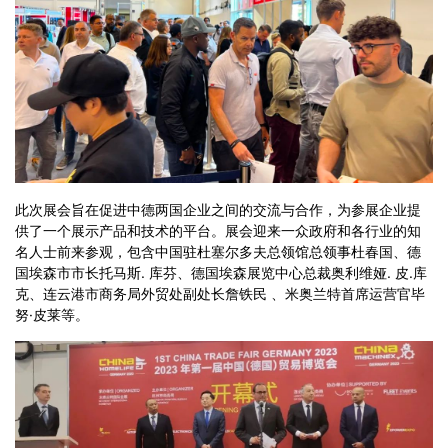
此次展会旨在促进中德两国企业之间的交流与合作，为参展企业提
供了一个展示产品和技术的平台。展会迎来一众政府和各行业的知
名人士前来参观，包含中国驻杜塞尔多夫总领馆总领事杜春国、德
国埃森市市长托马斯. 库芬、德国埃森展览中心总裁奥利维娅. 皮.库
克、连云港市商务局外贸处副处长詹铁民 、米奥兰特首席运营官毕
努·皮莱等。