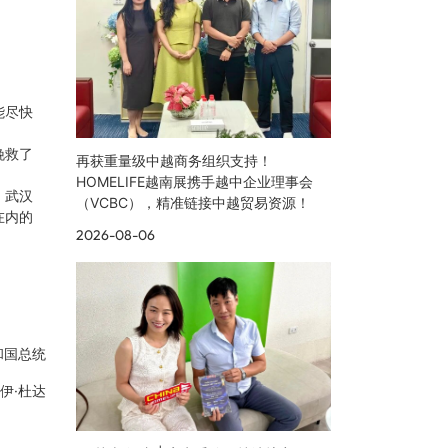
能尽快
挽救了
再获重量级中越商务组织支持！
HOMELIFE越南展携手越中企业理事会
。武汉
（VCBC），精准链接中越贸易资源！
在内的
2026-08-06
国总统
·杜达