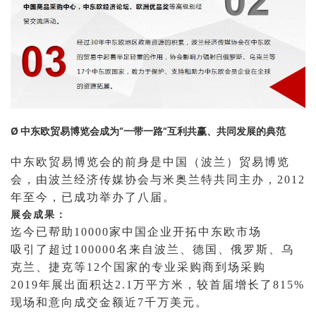
Ø 中东欧贸易博览会成为“一带一路”互利共赢、共同发展的典范
中东欧贸易博览会的前身是中国（波兰）贸易博览
会，由波兰经济传媒协会与米奥兰特共同主办，2012
年至今，已成功举办了八届。
展会成果：
迄今已帮助10000家中国企业开拓中东欧市场
吸引了超过100000名来自波兰、德国、俄罗斯、乌
克兰、捷克等12个国家的专业采购商到场采购
2019年展出面积达2.1万平方米，较首届增长了815%
现场和意向成交金额近7千万美元。