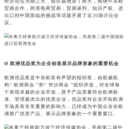
经济论坛为期三天，较往届增加了两天，围绕中东欧
贸易合作，跨境电商贸易，贸易谈判、知识产权、进
出口到中国面临的挑战等话题开展了近20场讨论会
议。
Ø 欧洲优品奖为企业创造展示品牌形象的重要机会
欧洲优品奖是中东欧富有声望的组织奖，由权威机
构“ 欧洲商会 ”和“ 华沙商会 ”组织评选，对全球每
个表现卓越的企业开放，授予产品质量符合欧洲标
准、管理最杰出的优质企业，优品奖对企业开拓欧洲
市场具有非常重要的影响力，已经成为中国企业在欧
洲推广优质产品、展示品牌形象的一个重要窗口。