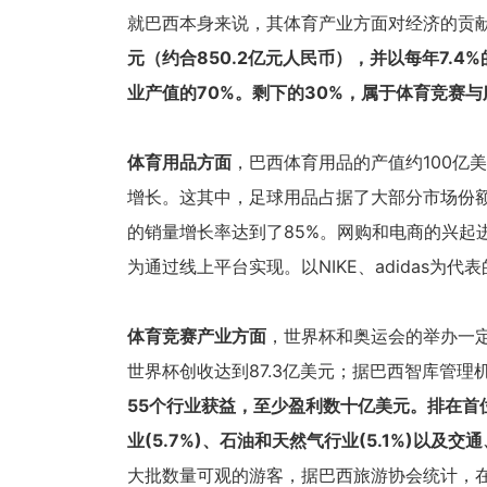
就巴西本身来说，其体育产业方面对经济的贡
元（约合850.2亿元人民币），并以每年7.
业产值的70%。剩下的30%，属于体育竞赛与
体育用品方面
，巴西体育用品的产值约100亿
增长。这其中，足球用品占据了大部分市场份额；
的销量增长率达到了85%。网购和电商的兴起
为通过线上平台实现。以NIKE、adidas
体育竞赛产业方面
，世界杯和奥运会的举办一定
世界杯创收达到87.3亿美元；据巴西智库管理机
55个行业获益，至少盈利数十亿美元。排在首位
业(5.7%)、石油和天然气行业(5.1%)以及交
大批数量可观的游客，据巴西旅游协会统计，在