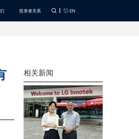
EN
们
投资者关系
有
相关新闻