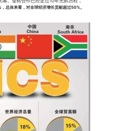
闭幕。金砖合作已经走过10年光辉历程，
3%，总体来看，对全球经济增长贡献超过50%。