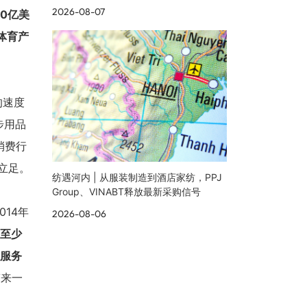
2026-08-07
0亿美
体育产
的速度
步用品
消费行
以立足。
纺遇河内 | 从服装制造到酒店家纺，PPJ
Group、VINABT释放最新采购信号
14年
2026-08-06
内至少
是服务
带来一