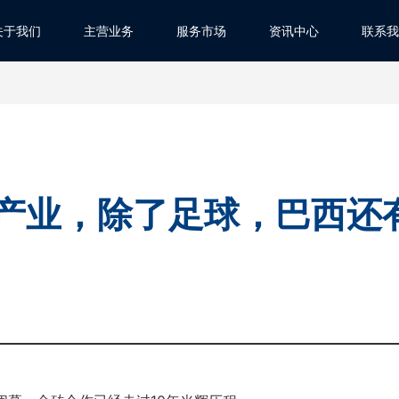
关于我们
主营业务
服务市场
资讯中心
联系我
产业，除了足球，巴西还