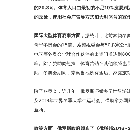
的29.3%。体育人口由最初的不足10%发展
的政策，使用社会广告等方式加大对体育的宣
国际大型体育赛事方面，
据统计，此前索契冬奥
哥华冬奥会的1.5倍。索契组委会与50多家
电气等冬奥会全球合作伙伴的出资门槛达到80
峰。除了赞助商热捧，体育营销在其他领域也
此，冬奥会期间，索契当地所有酒店、家庭旅馆
除了冬奥会，近几年，俄罗斯还举办了世界游泳
及2019年世界冬季大学生运动会。借助举办
瓶颈。
政策方面，俄罗斯政府颁布了《俄联邦2016~