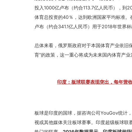
投入1000亿卢布（约合113.7亿人民币），
体育总投资的40％，达到欧洲国家平均标准。
卢布（约合341.1亿人民币）用于2018年世
总体来看，俄罗斯政府对于本国体育产业依旧
育”的政策，这一重心将成为未来国内体育产业
印度：板球联赛表现突出，每年营收
板球是印度的国球，据咨询公司YouGov统计，
视或其他媒体关注板球赛事。印度超级板球联赛(
热门的联赛。
2016年数据显示，印度板球超级