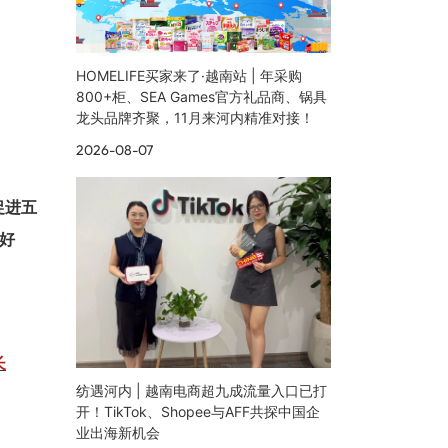
HOMELIFE买家来了·越南站 | 年采购
800+柜、SEA Games官方礼品商、锅具
龙头品牌齐聚，11月来河内精准对接！
2026-08-07
促进五
好
长
纺遇河内 | 越南电商超九成流量入口已打
开！TikTok、Shopee与AFF共探中国企
业出海新机会