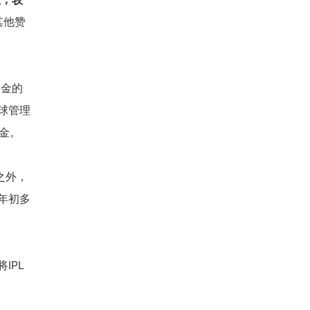
其他赞
美金的
球管理
美金。
之外，
年初多
IPL