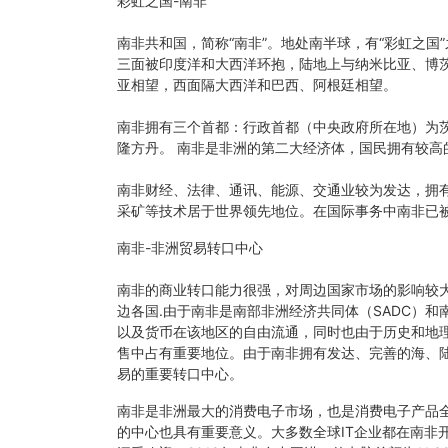
彩虹之国-南非
南非共和国，简称“南非”。地处南半球，有“彩虹之国
三面被印度洋和大西洋环抱，陆地上与纳米比亚、博
亚相望，西面隔大西洋和巴西、阿根廷相望。
南非拥有三个首都：行政首都（中央政府所在地）为
隆方丹。 南非是非洲的第二大经济体，国民拥有较高
南非财经、法律、通讯、能源、交通业较为发达，拥
采矿等技术居于世界领先地位。在国际事务中南非已
南非-非洲贸易转口中心
南非的商业转口能力很强，对周边国家市场的影响较
边各国.由于南非是南部非洲经济共同体（SADC）和
以及货币在该地区的自由流通，同时也由于历史和地
售中占有重要地位。由于南非拥有发达、完善的海、
易的重要转口中心。
南非是非洲最大的消费电子市场，也是消费电子产品
的中心也具有重要意义。大多数全球IT企业都在南非