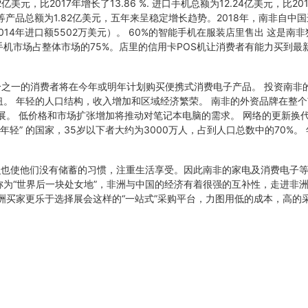
美元，比2017年增长了13.86 %. 进口手机总额为12.24亿美元，比20
等产品总额为1.82亿美元，五年来呈稳定增长趋势。2018年，南非自中
（2014年进口额5502万美元）。 60%的智能手机在服装店里售出 这是南
机市场占整体市场的75%。店里的信用卡POS机让消费者有能力买到最
分之一的消费者将在今年或明年计划购买便携式消费电子产品。 投资南非
。 年轻的人口结构，收入增加和区域经济繁荣。 南非的外资品牌在整个
展。 低价格和市场扩张增加将推动对笔记本电脑的需求。 网络的更新换
轻” 的国家，35岁以下者大约为3000万人，占到人口总数中的70%。
识也使他们没有储蓄的习惯，注重生活享受。因此南非的家电及消费电子
被称为“世界后一块处女地”，非洲与中国的经济有着很强的互补性，走进非
洲买家更乐于选择展会这样的“一站式”采购平台，力图用低的成本，高的