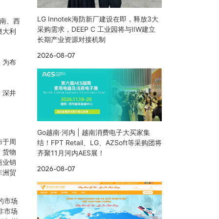
LG Innotek海防新厂建设在即，释放3大
、南、西
采购需求，DEEP C 工业园将与IIW建立
澳大利
长期产业资源对接机制
2026-08-07
）为布
。深井
Go越南·河内 | 越南消费电子大买家集
布于周
结！FPT Retail、LG、AZSoft等采购团将
、货物
齐聚11月河内AES展！
商业销
2026-08-07
非洲贸
的市场
非市场