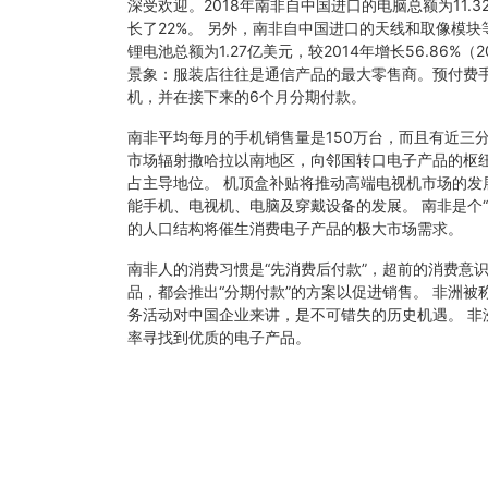
深受欢迎。2018年南非自中国进口的电脑总额为11.32亿
长了22%。 另外，南非自中国进口的天线和取像模块
锂电池总额为1.27亿美元，较2014年增长56.86%
景象：服装店往往是通信产品的最大零售商。预付费手
机，并在接下来的6个月分期付款。
南非平均每月的手机销售量是150万台，而且有近三
市场辐射撒哈拉以南地区，向邻国转口电子产品的枢纽
占主导地位。 机顶盒补贴将推动高端电视机市场的发
能手机、电视机、电脑及穿戴设备的发展。 南非是个“年
的人口结构将催生消费电子产品的极大市场需求。
南非人的消费习惯是“先消费后付款”，超前的消费意
品，都会推出“分期付款”的方案以促进销售。 非洲
务活动对中国企业来讲，是不可错失的历史机遇。 非
率寻找到优质的电子产品。