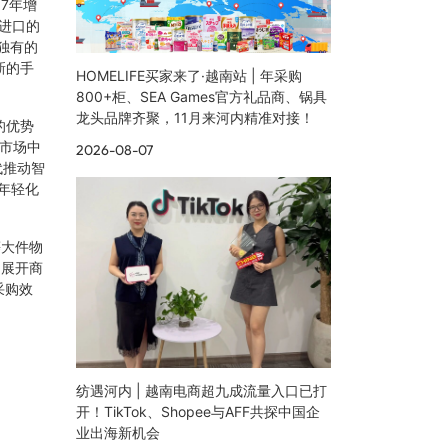
17年增
国进口的
非独有的
新的手
HOMELIFE买家来了·越南站 | 年采购
800+柜、SEA Games官方礼品商、锅具
龙头品牌齐聚，11月来河内精准对接！
的优势
市场中
2026-08-07
代推动智
 年轻化
等大件物
洲展开商
采购效
纺遇河内 | 越南电商超九成流量入口已打
开！TikTok、Shopee与AFF共探中国企
业出海新机会