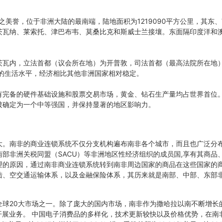
”之美誉，位于非洲大陆的最南端，陆地面积为1219090平方公里，其东
茨瓦纳、莱索托、津巴布韦、莫桑比克和斯威士兰接壤。东面隔印度洋和
茨瓦内，立法首都（议会所在地）为开普敦，司法首都（最高法院所在地
的生活水平，经济相比其他非洲国家相对稳定。
有完备的硬件基础设施和股票交易市场，黄金、钻石生产量均占世界首位
被确定为一个中等强国，并保持显著的地区影响力。
大。南非的商业连锁系统不仅分支机构遍布南非各个城市，而且也广泛分
南部非洲关税同盟（SACU）等非洲地区性经济组织的成员国,享有其商品
理的原因，通过南非商业连锁系统转到南非周边国家的商品在这些国家的
陆、空交通运输体系，以及金融保险体系，其历来就是南部、中部、东部
全球20大市场之一。除了庞大的国内市场，南非作为撒哈拉以南不断增长
开展业务。 中国电子消费品的多样化，技术更新较快以及价格优势，在南