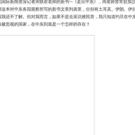
国际新闻资深记者周轶君老师的新书--《走出中东》，周老师曾常驻加
师这本对中东各国观察所写的新书文章列表里，分别有土耳其、伊朗、伊
因我还不了解。但对我而言，如果不是去采访难民营，我只知道约旦在中
似被忽视的国家，在中东到底是一个怎样的存在？