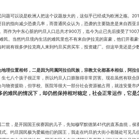
问题可以说是欧洲人把这个议题放大的，这似乎已经成为欧洲之殇。201
要目的指向减少恐袭几率，而普通民众认为，恐袭的主要隐患是来自西亚
。而作为中东心脏的约旦人口总共才900万，迄今为止已先后接受了100
册难民。当然约旦境内生活的难民里也不有来自伊拉克的富豪，他们开着豪
当时就有很多伊拉克商人来到约旦买房买车，投资建厂。但这毕竟还是少
为地理位置相邻，二是因为同属阿拉伯民族，宗教文化都基本相似，阿拉
，生七八个孩子很正常，所以约旦人口膨胀得非常厉害。
现在虽然有联合
金与物资援助，但学校、医院等很大一部分社会资源被占用，就连安曼市
多的难民的情况下，却仍然保持相对稳定，社会正常运作，它是
因二世，是开国国王侯赛因的儿子，先知穆罕默德第41代的直系血统，侯
模式。约旦国民极为爱戴他们的国王，我走在约旦的大街小巷随处可见几