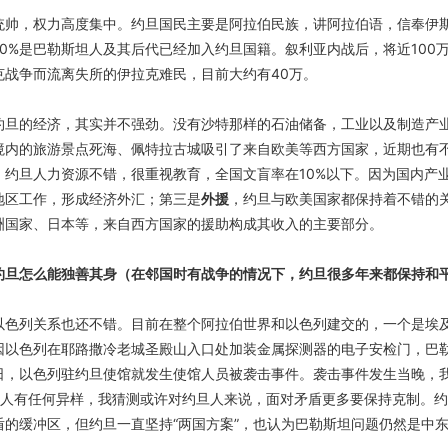
统帅，权力高度集中。约旦国民主要是阿拉伯民族，讲阿拉伯语，信奉伊
60%是巴勒斯坦人及其后代已经加入约旦国籍。叙利亚内战后，将近100
战争而流离失所的伊拉克难民，目前大约有40万。
约旦的经济，其实并不强劲。没有沙特那样的石油储备，工业以及制造产
境内的旅游景点死海、佩特拉古城吸引了来自欧美等西方国家，近期也有
，约旦人力资源不错，很重视教育，全国文盲率在10%以下。因为国内产
地区工作，形成经济外汇；第三是
外援
，约旦与欧美国家都保持着不错的
洲国家、日本等，来自西方国家的援助构成其收入的主要部分。
约旦怎么能独善其身（在邻国时有战争的情况下，约旦很多年来都保持和
以色列关系也还不错。目前在整个阿拉伯世界和以色列建交的，一个是埃
因以色列在耶路撒冷老城圣殿山入口处加装金属探测器的电子安检门，巴
日，以色列驻约旦使馆就发生使馆人员被袭击事件。袭击事件发生当晚，
旦人有任何异样，我猜测或许对约旦人来说，面对矛盾更多要保持克制。
的缓冲区，但约旦一直坚持“两国方案”，也认为巴勒斯坦问题仍然是中