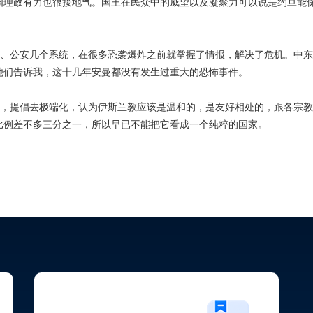
国理政有力也很接地气。国王在民众中的威望以及凝聚力可以说是约旦能
、公安几个系统，在很多恐袭爆炸之前就掌握了情报，解决了危机。中东
他们告诉我，这十几年安曼都没有发生过重大的恐怖事件。
，提倡去极端化，认为伊斯兰教应该是温和的，是友好相处的，跟各宗教
比例差不多三分之一，所以早已不能把它看成一个纯粹的国家。