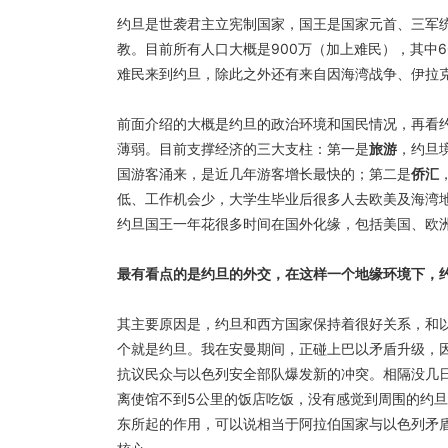
约旦是世袭君主立宪制国家，国王是国家元首、三军
教。目前所有人口大概是900万（加上难民），其中
难民来到约旦，除此之外还有来自因海湾战争、伊拉克
前面介绍的大概是约旦的政治环境和国民情况，再看
薄弱。目前支撑经济的三大支柱：第一是
旅游
，约旦
国游客涌来，是近几年游客增长最快的；第二是
侨汇
低、工作机会少，大学生毕业后很多人去欧美及海湾
约旦国王一年花很多时间在国外化缘，包括美国、欧
最有看点的是约旦的外交，在这样一个地缘环境下，
其主要原因是，约旦和西方国家保持着很好关系，和
个就是约旦。我在安曼期间，正碰上巴以矛盾升级，
抗议民众与以色列安全部队爆发新的冲突。相隔没几
离使馆不到5公里的饭店吃饭，没有感觉到周围的约
东所起的作用，可以说相当于阿拉伯国家与以色列矛盾