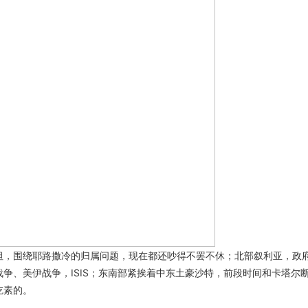
坦，围绕耶路撒冷的归属问题，现在都还吵得不罢不休；北部叙利亚，政
争、美伊战争，ISIS；东南部紧挨着中东土豪沙特，前段时间和卡塔尔
吃素的。