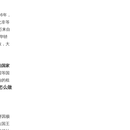
6年，
北非等
万来自
华轿
数，大
伯国家
国等国
内的租
怎么做
赛因极
位国王