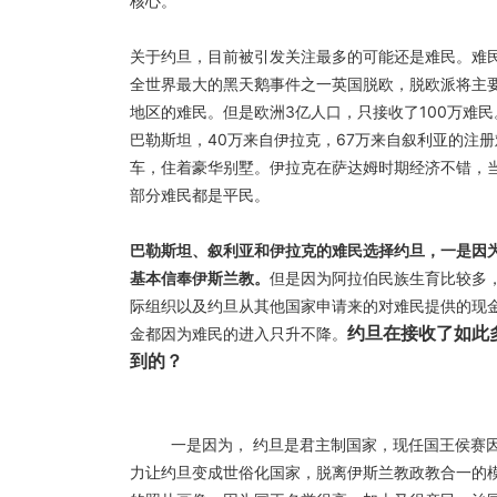
核心。
关于约旦，目前被引发关注最多的可能还是难民。难民
全世界最大的黑天鹅事件之一英国脱欧，脱欧派将主
地区的难民。但是欧洲3亿人口，只接收了100万难民
巴勒斯坦，40万来自伊拉克，67万来自叙利亚的注
车，住着豪华别墅。伊拉克在萨达姆时期经济不错，
部分难民都是平民。
巴勒斯坦、叙利亚和伊拉克的难民选择约旦，一是因
基本信奉伊斯兰教。
但是因为阿拉伯民族生育比较多
际组织以及约旦从其他国家申请来的对难民提供的现
约旦在接收了如此
金都因为难民的进入只升不降。
到的？
一是因为， 约旦是君主制国家，现任国王侯赛
力让约旦变成世俗化国家，脱离伊斯兰教政教合一的