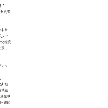
斯兰
万叙利亚
业非常
不少中
业化程度
关系，
平）？
及，一
勒斯坦
我就在
约旦在中
东问题的