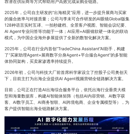
荐潜在供应商等方式帮助用户高效完成采购全链路。
2025年，公司自主研发的“出海精灵”应用，进一步提升展商与买家
的撮合效率与对接质量；公司与李未可合作研发的AI眼镜Global版集
128种语言实时互译、一拍秒建档、全景客户视图、智能会议纪要、
AI Agent专业问答等功能于一体；AI应用+AI眼镜软硬一体化的联动
模式，为中国企业海外参展提供了全新的数智化解决方案。
2025年，公司在行业内首创“TradeChina Assistant”AI助手，构建
了“买家助理Agent+展商数字分身Agent+平台撮合Agent”的多智能
体协同架构，买卖家渗透率持续提升。
2026年初，公司与科技大厂前首席科学家设立了控股子公司奥创天
下，目前主打为出海企业提供AI Agent视频营销全链路解决方案。
目前，公司正在打造AI出海综合服务平台，依托出海行业垂类大模
型和海量数据库，构建AI智能体矩阵（包括AI内容营销、AI数字获
客、AI数字员工、AI商务智联、AI跨境电商、企业专属模型等），为
客户提供智能出海全链路解决方案。