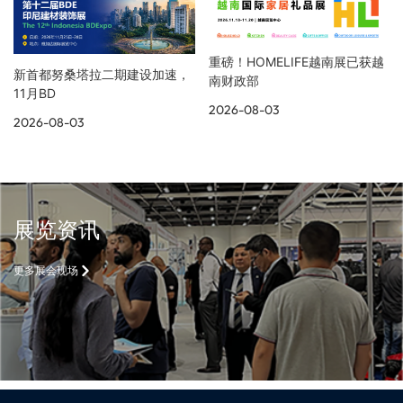
重磅！HOMELIFE越南展已获越
新首都努桑塔拉二期建设加速，
南财政部
11月BD
2026-08-03
2026-08-03
展览资讯
更多展会现场